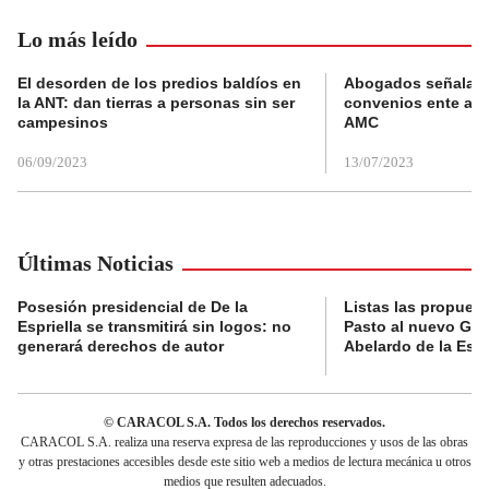
Lo más leído
El desorden de los predios baldíos en
Abogados señalan 
la ANT: dan tierras a personas sin ser
convenios ente alc
campesinos
AMC
06/09/2023
13/07/2023
Últimas Noticias
Posesión presidencial de De la
Listas las propues
Espriella se transmitirá sin logos: no
Pasto al nuevo Gob
generará derechos de autor
Abelardo de la Espr
© CARACOL S.A. Todos los derechos reservados.
CARACOL S.A. realiza una reserva expresa de las reproducciones y usos de las obras
y otras prestaciones accesibles desde este sitio web a medios de lectura mecánica u otros
medios que resulten adecuados.