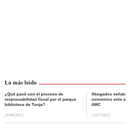
Lo más leído
¿Qué pasó con el proceso de
Abogados señalan 
responsabilidad fiscal por el parque
convenios ente alc
biblioteca de Tunja?
AMC
29/08/2023
13/07/2023