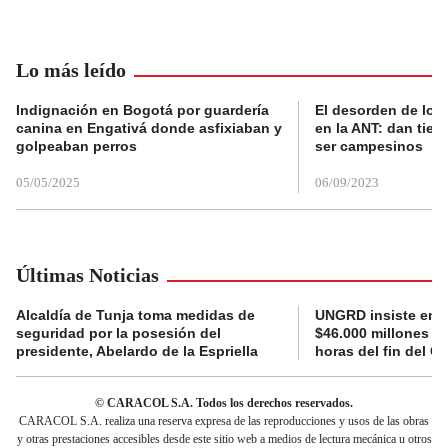
Lo más leído
Indignación en Bogotá por guardería
El desorden de los
canina en Engativá donde asfixiaban y
en la ANT: dan tier
golpeaban perros
ser campesinos
05/05/2025
06/09/2023
Últimas Noticias
Alcaldía de Tunja toma medidas de
UNGRD insiste en li
seguridad por la posesión del
$46.000 millones e
presidente, Abelardo de la Espriella
horas del fin del G
© CARACOL S.A. Todos los derechos reservados.
CARACOL S.A. realiza una reserva expresa de las reproducciones y usos de las obras
y otras prestaciones accesibles desde este sitio web a medios de lectura mecánica u otros