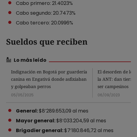
Cabo primero: 21.4023%
Cabo segundo: 20.7473%
Cabo tercero: 20.0996%
Sueldos que reciben
Lo más leído
Indignación en Bogotá por guardería
El desorden de los 
canina en Engativá donde asfixiaban
la ANT: dan tierras
y golpeaban perros
ser campesinos
05/05/2025
06/09/2023
General:
$8′289.653,09 al mes
Mayor general:
$8′033.204,59 al mes
Brigadier general:
$7′180.846,72 al mes