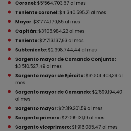
Coronel:
$5′564.703,57 al mes
Teniente coronel:
$4′340.595,21 al mes
Mayor:
$3′774.179,85 al mes
Capitán:
$3′105.984,22 al mes
Teniente:
$2′713.137,93 al mes
Subteniente:
$2′398.744,44 al mes
Sargento mayor de Comando Conjunto:
$3′510.527,49 al mes
Sargento mayor de Ejército:
$3′004.403,39 al
mes
Sargento mayor de Comando:
$2′699.194,40
al mes
Sargento mayor:
$2′319.201,59 al mes
Sargento primero:
$2′099.131,19 al mes
Sargento viceprimero:
$1′918.085,47 al mes