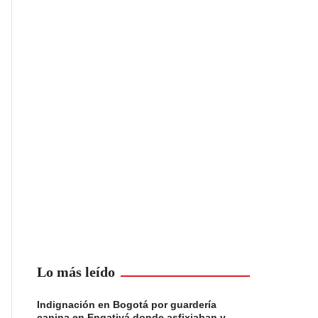
Lo más leído
Indignación en Bogotá por guardería
canina en Engativá donde asfixiaban y