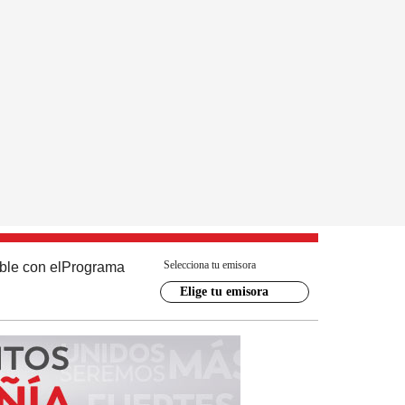
Selecciona tu emisora
ble con el
Programa
Elige tu emisora