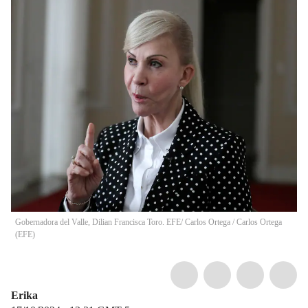
Gobernadora del Valle, Dilian Francisca Toro. EFE/ Carlos Ortega
/
Carlos Ortega
(
EFE
)
Erika