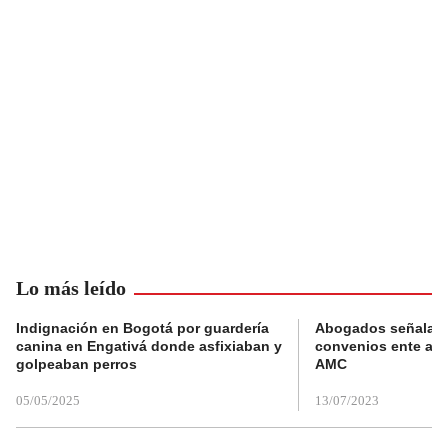
Lo más leído
Indignación en Bogotá por guardería
Abogados señalan 
canina en Engativá donde asfixiaban y
convenios ente alc
golpeaban perros
AMC
05/05/2025
13/07/2023