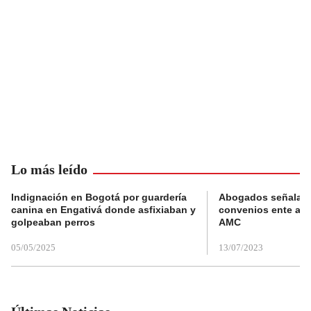
Lo más leído
Indignación en Bogotá por guardería
Abogados señalan 
canina en Engativá donde asfixiaban y
convenios ente alc
golpeaban perros
AMC
05/05/2025
13/07/2023