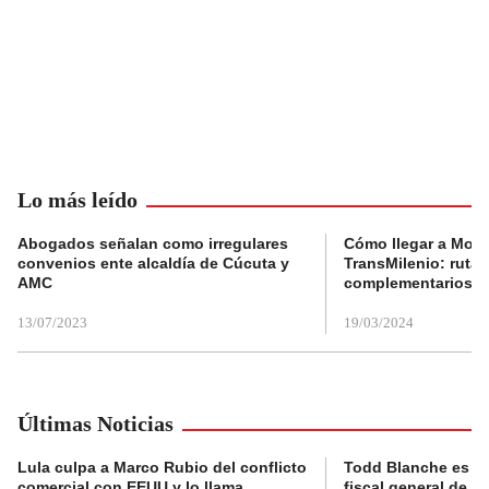
Lo más leído
Abogados señalan como irregulares
Cómo llegar a Mons
convenios ente alcaldía de Cúcuta y
TransMilenio: rutas
AMC
complementarios
13/07/2023
19/03/2024
Últimas Noticias
Lula culpa a Marco Rubio del conflicto
Todd Blanche es c
comercial con EEUU y lo llama
fiscal general de 