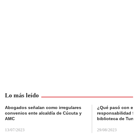
Lo más leído
Abogados señalan como irregulares
¿Qué pasó con el 
convenios ente alcaldía de Cúcuta y
responsabilidad fis
AMC
biblioteca de Tunja
13/07/2023
29/08/2023