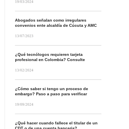
19/03/2024
Abogados señalan como irregulares
convenios ente alcaldía de Cúcuta y AMC
13/07/2023
¿Qué tecnólogos requieren tarjeta
profesional en Colombia? Consulte
13/02/2024
¿Cómo saber si tengo un proceso de
embargo? Paso a paso para verificar
19/09/2024
¿Qué hacer cuando fallece el titular de un
CDT o de una cuenta bancaria?