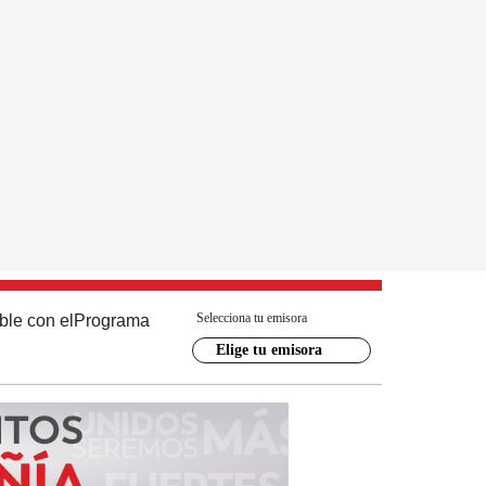
Selecciona tu emisora
ble con el
Programa
Elige tu emisora