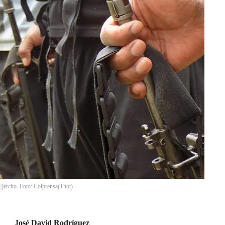
Ejército. Foto: Colprensa
(
Thot
)
José David Rodríguez