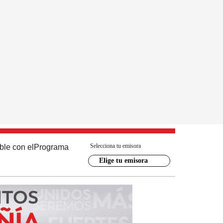
Selecciona tu emisora
ble con el
Programa
Elige tu emisora