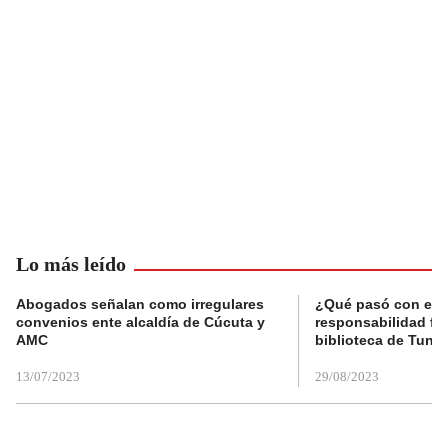
Lo más leído
Abogados señalan como irregulares
¿Qué pasó con el 
convenios ente alcaldía de Cúcuta y
responsabilidad fis
AMC
biblioteca de Tunja
13/07/2023
29/08/2023