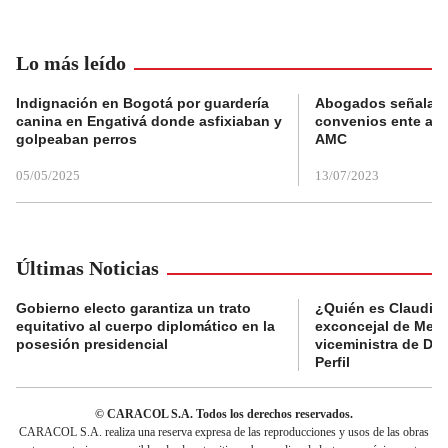
Lo más leído
Indignación en Bogotá por guardería
Abogados señalan 
canina en Engativá donde asfixiaban y
convenios ente alc
golpeaban perros
AMC
05/05/2025
13/07/2023
Últimas Noticias
Gobierno electo garantiza un trato
¿Quién es Claudia C
equitativo al cuerpo diplomático en la
exconcejal de Mede
posesión presidencial
viceministra de De
Perfil
© CARACOL S.A. Todos los derechos reservados.
CARACOL S.A. realiza una reserva expresa de las reproducciones y usos de las obras