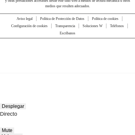
y otras prestaciones accesibles desde este sitio web a medios de lectura mecánica u otros
medios que resulten adecuados.
Aviso legal
Política de Protección de Datos
Política de cookies
Configuración de cookies
Transparencia
Soluciones W
Teléfonos
Escríbanos
Desplegar
Directo
Mute