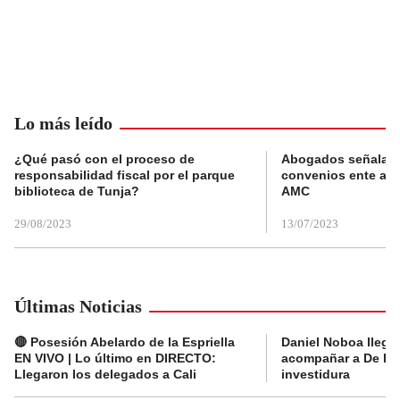
Lo más leído
¿Qué pasó con el proceso de
Abogados señalan 
responsabilidad fiscal por el parque
convenios ente alc
biblioteca de Tunja?
AMC
29/08/2023
13/07/2023
Últimas Noticias
🔴 Posesión Abelardo de la Espriella
Daniel Noboa llega 
EN VIVO | Lo último en DIRECTO:
acompañar a De la E
Llegaron los delegados a Cali
investidura