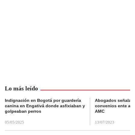
Lo más leído
Indignación en Bogotá por guardería
Abogados señalan 
canina en Engativá donde asfixiaban y
convenios ente alc
golpeaban perros
AMC
05/05/2025
13/07/2023