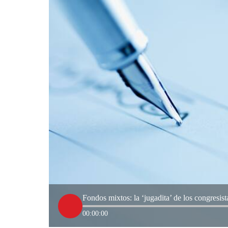
Fondos mixtos: la ‘jugadita’ de los congresis
00:00:00