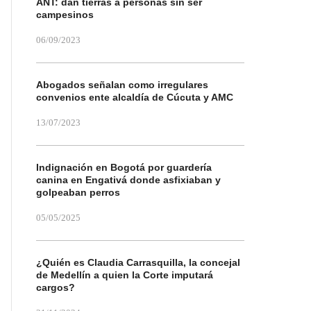
ANT: dan tierras a personas sin ser
campesinos
06/09/2023
Abogados señalan como irregulares
convenios ente alcaldía de Cúcuta y AMC
13/07/2023
Indignación en Bogotá por guardería
canina en Engativá donde asfixiaban y
golpeaban perros
05/05/2025
¿Quién es Claudia Carrasquilla, la concejal
de Medellín a quien la Corte imputará
cargos?