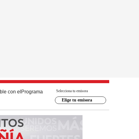
Selecciona tu emisora
ble con el
Programa
Elige tu emisora