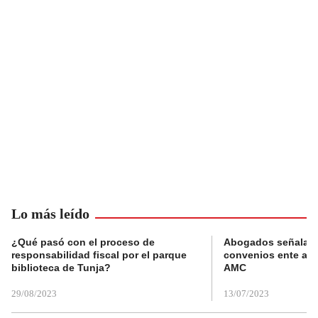
Lo más leído
¿Qué pasó con el proceso de
Abogados señalan 
responsabilidad fiscal por el parque
convenios ente alc
biblioteca de Tunja?
AMC
29/08/2023
13/07/2023