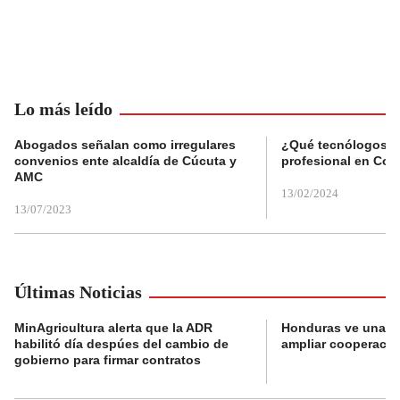
Lo más leído
Abogados señalan como irregulares
¿Qué tecnólogos re
convenios ente alcaldía de Cúcuta y
profesional en Col
AMC
13/02/2024
13/07/2023
Últimas Noticias
MinAgricultura alerta que la ADR
Honduras ve una o
habilitó día despúes del cambio de
ampliar cooperaci
gobierno para firmar contratos