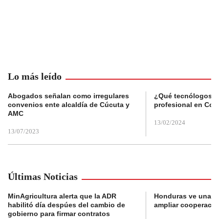
Lo más leído
Abogados señalan como irregulares
¿Qué tecnólogos re
convenios ente alcaldía de Cúcuta y
profesional en Col
AMC
13/02/2024
13/07/2023
Últimas Noticias
MinAgricultura alerta que la ADR
Honduras ve una o
habilitó día despúes del cambio de
ampliar cooperaci
gobierno para firmar contratos