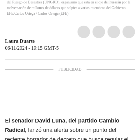
del Riesgo de Desastres (UNGRD), organismo que está en el ojo del huracán por la
malversación de millones de dólares que salpica a varios miembros del Gobierno.
EFE/Carlos Ortega
/
Carlos Ortega
(
EFE
)
Laura Duarte
06/11/2024 - 19:15
GMT-5
El
senador David Luna, del partido Cambio
Radical,
lanzó una alerta sobre un punto del
reciente borrador de decreto que busca regular el