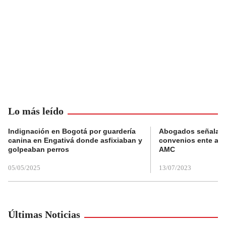
Lo más leído
Indignación en Bogotá por guardería
Abogados señalan 
canina en Engativá donde asfixiaban y
convenios ente alc
golpeaban perros
AMC
05/05/2025
13/07/2023
Últimas Noticias