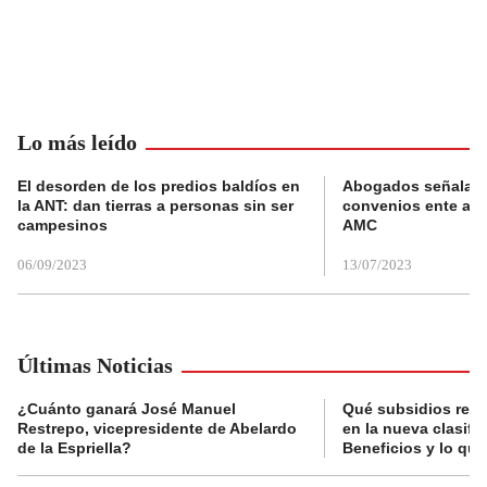
Lo más leído
El desorden de los predios baldíos en
Abogados señalan 
la ANT: dan tierras a personas sin ser
convenios ente alc
campesinos
AMC
06/09/2023
13/07/2023
Últimas Noticias
¿Cuánto ganará José Manuel
Qué subsidios reci
Restrepo, vicepresidente de Abelardo
en la nueva clasifi
de la Espriella?
Beneficios y lo qu