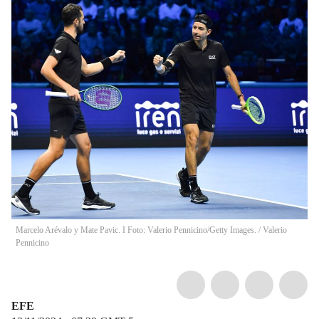
Marcelo Arévalo y Mate Pavic. I Foto: Valerio Pennicino/Getty Images.
/
Valerio
Pennicino
EFE