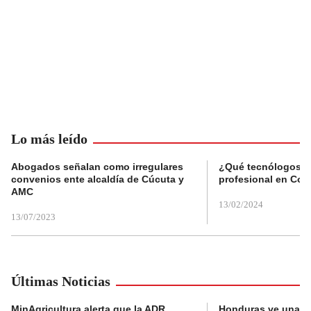
Lo más leído
Abogados señalan como irregulares
¿Qué tecnólogos re
convenios ente alcaldía de Cúcuta y
profesional en Col
AMC
13/02/2024
13/07/2023
Últimas Noticias
MinAgricultura alerta que la ADR
Honduras ve una o