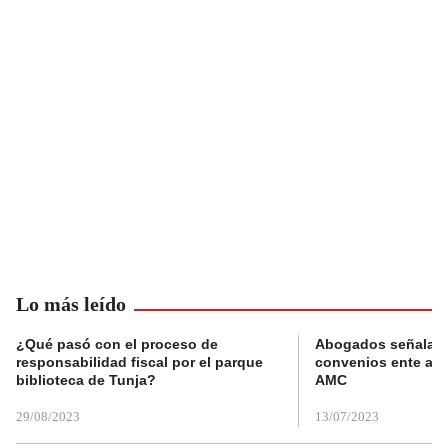
Lo más leído
¿Qué pasó con el proceso de
Abogados señalan 
responsabilidad fiscal por el parque
convenios ente alc
biblioteca de Tunja?
AMC
29/08/2023
13/07/2023