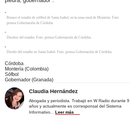
piedra, gobernador”.
Renace el estadio de sóftbol de Santa Isabel, en la zona rural de Montería. Foto:
prensa Gobernación de Córdoba.
Diseños del estadio. Foto: prensa Gobernación de Córdoba.
Diseño del estadio en Santa Isabel. Foto: prensa Gobernación de Córdoba.
Córdoba
Montería (Colombia)
Sófbol
Gobernador (Granada)
Claudia Hernández
Abogada y periodista. Trabajó en W Radio durante 9
años y actualmente es corresponsal del Sistema
Informativo
...
Leer más