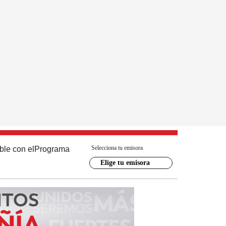
Selecciona tu emisora
ble con el
Programa
Elige tu emisora