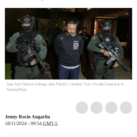
Juan José Valencia Zuluaga, alias 'Falcón' o 'Andrea'. Foto: Fiscalía General de la
Nación
(
Thot
)
Jenny Rocio Angarita
18/11/2024 - 09:54
GMT-5