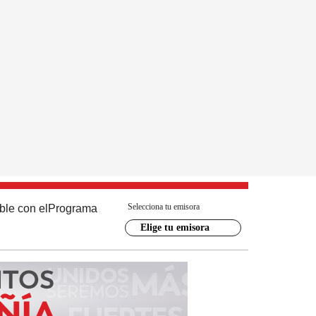
Selecciona tu emisora
ble con el
Programa
Elige tu emisora