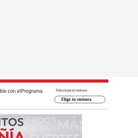
Selecciona tu emisora
ble con el
Programa
Elige tu emisora