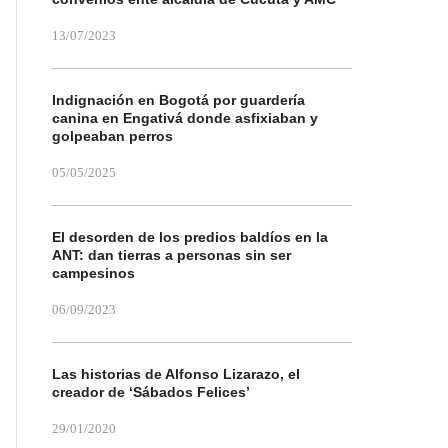
13/07/2023
Indignación en Bogotá por guardería
canina en Engativá donde asfixiaban y
golpeaban perros
05/05/2025
El desorden de los predios baldíos en la
ANT: dan tierras a personas sin ser
campesinos
06/09/2023
Las historias de Alfonso Lizarazo, el
creador de ‘Sábados Felices’
29/01/2020