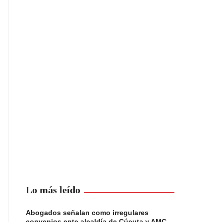
Lo más leído
Abogados señalan como irregulares
convenios ente alcaldía de Cúcuta y AMC