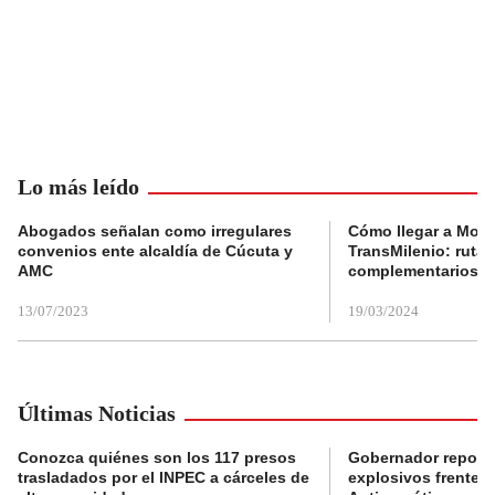
Lo más leído
Abogados señalan como irregulares
Cómo llegar a Mons
convenios ente alcaldía de Cúcuta y
TransMilenio: rutas
AMC
complementarios
13/07/2023
19/03/2024
Últimas Noticias
Conozca quiénes son los 117 presos
Gobernador reporta
trasladados por el INPEC a cárceles de
explosivos frente 