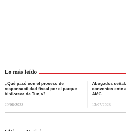
Lo más leído
¿Qué pasó con el proceso de
Abogados señalan 
responsabilidad fiscal por el parque
convenios ente alc
biblioteca de Tunja?
AMC
29/08/2023
13/07/2023