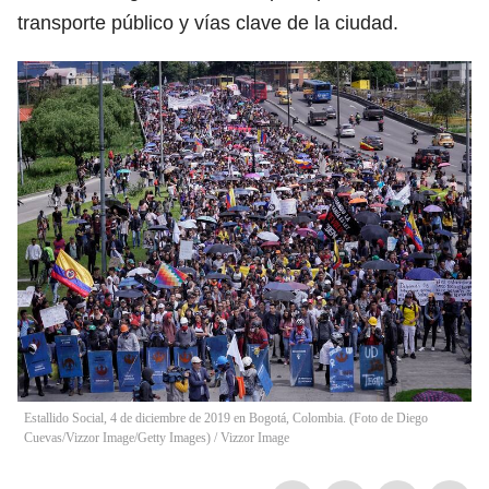
transporte público y vías clave de la ciudad.
Estallido Social, 4 de diciembre de 2019 en Bogotá, Colombia. (Foto de Diego
Cuevas/Vizzor Image/Getty Images)
/
Vizzor Image