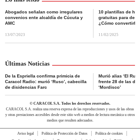
Abogados señalan como irregulares
10 plantillas de hoj
convenios ente alcaldía de Cúcuta y
gratuitas para des
AMC
¿Cómo convertirla
13/07/2023
11/02/2025
Últimas Noticias
De la Espriella confirma primicia de
Murió alias ‘El Ruso
Caracol Radio: murió ‘Ruso’, cabecilla
frente 28 de las di
de disidencias Farc
‘Mordisco’
© CARACOL S.A. Todos los derechos reservados.
CARACOL S.A. realiza una reserva expresa de las reproducciones y usos de las obras
y otras prestaciones accesibles desde este sitio web a medios de lectura mecánica u otros
medios que resulten adecuados.
Aviso legal
Política de Protección de Datos
Política de cookies