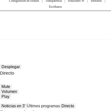
Configuración de cookies
Transparencia
Soluciones W
Teléfonos
Escríbanos
Desplegar
Directo
Mute
Volumen
Play
Noticias en 3′
Últimos programas
Directo