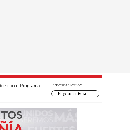
Selecciona tu emisora
ble con el
Programa
Elige tu emisora