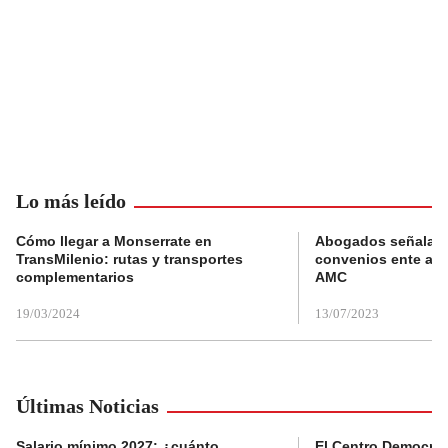
Lo más leído
Cómo llegar a Monserrate en
Abogados señalan 
TransMilenio: rutas y transportes
convenios ente alc
complementarios
AMC
19/03/2024
13/07/2023
Últimas Noticias
Salario mínimo 2027: ¿cuánto
El Centro Democrát