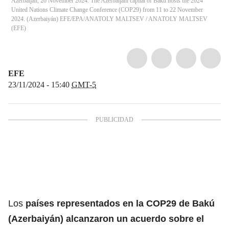
Azerbaijan, 20 November 2024. The Azerbaijani capital of Baku hosts the 2024
United Nations Climate Change Conference (COP29) from 11 to 22 November
2024. (Azerbaiyán) EFE/EPA/ANATOLY MALTSEV
/
ANATOLY MALTSEV
(
EFE
)
EFE
23/11/2024 - 15:40
GMT-5
Los
países representados en la
COP29
de Bakú
(Azerbaiyán) alcanzaron un acuerdo sobre el