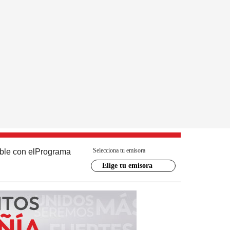
Selecciona tu emisora
ble con el
Programa
Elige tu emisora