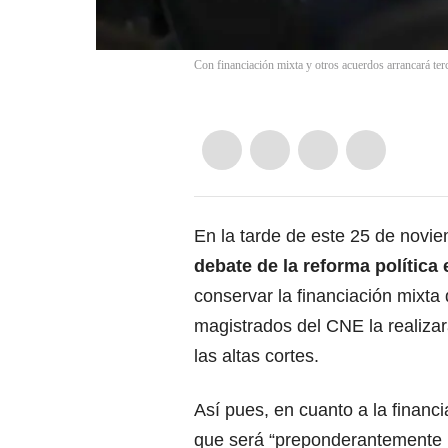
Con financiación mixta y otros acuerdos arrancará terc
En la tarde de este 25 de novi
debate de la reforma política
conservar la financiación mixta 
magistrados del CNE la realiza
las altas cortes.
Así pues, en cuanto a la financ
que será “preponderantemente p