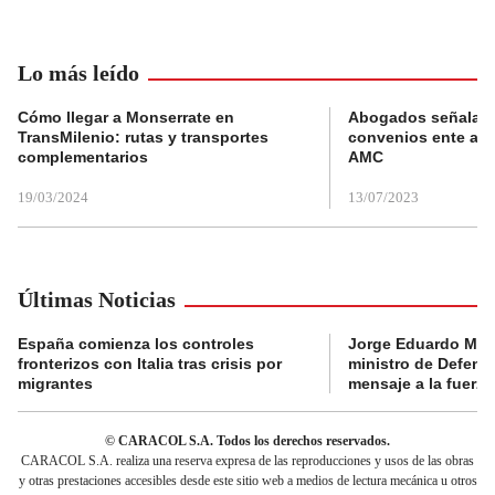
Lo más leído
Cómo llegar a Monserrate en
Abogados señalan 
TransMilenio: rutas y transportes
convenios ente alc
complementarios
AMC
19/03/2024
13/07/2023
Últimas Noticias
España comienza los controles
Jorge Eduardo Mo
fronterizos con Italia tras crisis por
ministro de Defens
migrantes
mensaje a la fuerza
© CARACOL S.A. Todos los derechos reservados.
CARACOL S.A. realiza una reserva expresa de las reproducciones y usos de las obras
y otras prestaciones accesibles desde este sitio web a medios de lectura mecánica u otros