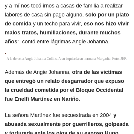
y a mí nos tocó irnos a casas de familia a realizar
labores de casa sin pago alguno,
solo por un plato
de comida
y un techo para vivir,
eso nos hizo vivir
malos tratos, humillaciones, durante muchos
años
”, contó entre lágrimas Angie Johanna.
A la derecha Angie Johanna Collins. A su izquierda su hermana Margarita. Foto: JEP.
Además de Angie Johanna,
otra de las víctimas
que entregó un relato desgarrador que expuso
la crueldad cometida por el Bloque Occidental
fue Enelfi Martínez en Nariño
.
La señora Martínez fue secuestrada en 2004
y
abusada sexualmente por guerrilleros, golpeada
y torturada ante los ojos de su esposo Hugo