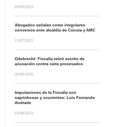
29/08/2023
Abogados señalan como irregulares
convenios ente alcaldía de Cúcuta y AMC
13/07/2023
Odebrecht: Fiscalía retiró escrito de
acusación contra siete procesados
26/09/2024
Imputaciones de la Fiscalía son
caprichosas y ocurrentes: Luis Fernando
Andrade
18/08/2023