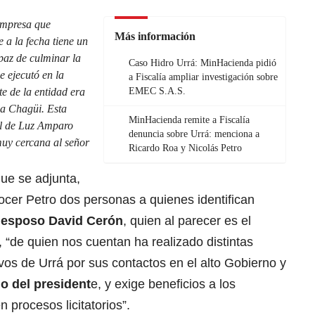
empresa que
Más información
 a la fecha tiene un
paz de culminar la
Caso Hidro Urrá: MinHacienda pidió
e ejecutó en la
a Fiscalía ampliar investigación sobre
te de la entidad era
EMEC S.A.S.
sa Chagüi. Esta
MinHacienda remite a Fiscalía
al de Luz Amparo
denuncia sobre Urrá: menciona a
muy cercana al señor
Ricardo Roa y Nicolás Petro
que se adjunta,
ocer Petro dos personas a quienes identifican
 esposo David Cerón
, quien al parecer es el
, “de quien nos cuentan ha realizado distintas
vos de Urrá por sus contactos en el alto Gobierno y
jo del president
e, y exige beneficios a los
en procesos licitatorios”.