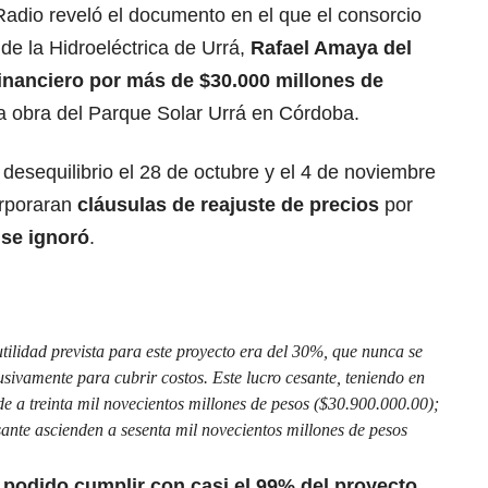
adio reveló el documento en el que el consorcio
de la Hidroeléctrica de Urrá,
Rafael Amaya del
financiero por más de $30.000 millones de
 obra del Parque Solar Urrá en Córdoba.
 desequilibrio el 28 de octubre y el 4 de noviembre
orporaran
cláusulas de reajuste de precios
por
o
se ignoró
.
utilidad prevista para este proyecto era del 30%, que nunca se
sivamente para cubrir costos. Este lucro cesante, teniendo en
nde a treinta mil novecientos millones de pesos ($30.900.000.00);
esante ascienden a sesenta mil novecientos millones de pesos
podido cumplir con casi el 99% del proyecto
,