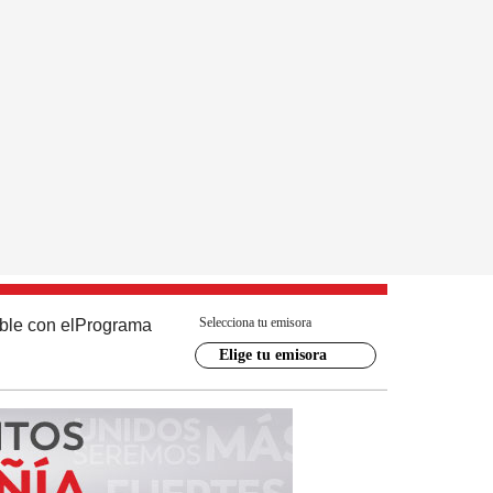
Selecciona tu emisora
ble con el
Programa
Elige tu emisora