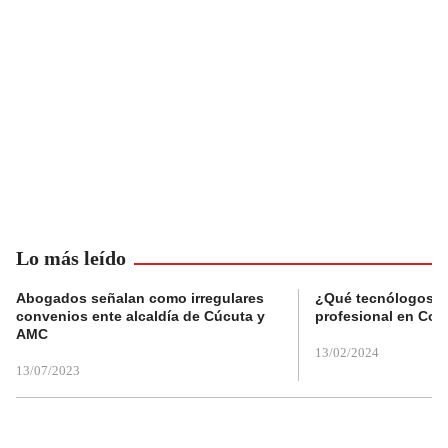
Lo más leído
Abogados señalan como irregulares
¿Qué tecnólogos re
convenios ente alcaldía de Cúcuta y
profesional en Col
AMC
13/02/2024
13/07/2023