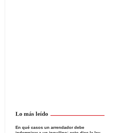
Lo más leído
En qué casos un arrendador debe
indemnizar a un inquilino: esto dice la ley