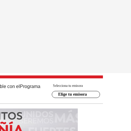
Selecciona tu emisora
ble con el
Programa
Elige tu emisora