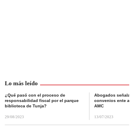
Lo más leído
¿Qué pasó con el proceso de
Abogados señalan 
responsabilidad fiscal por el parque
convenios ente alc
biblioteca de Tunja?
AMC
29/08/2023
13/07/2023