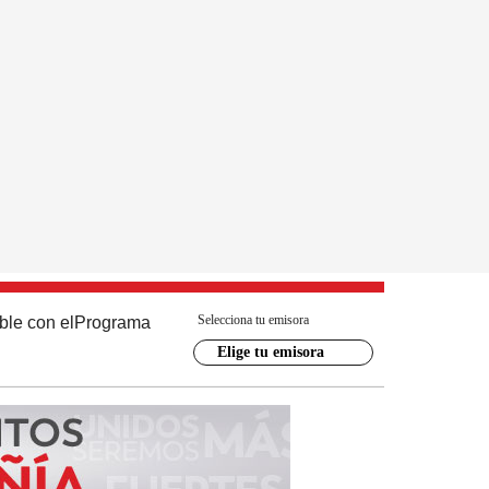
Selecciona tu emisora
ble con el
Programa
Elige tu emisora