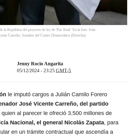
la República del proyecto de ley de 'Paz Total'. En la foto: Iván
icente Carreño, Senador del Centro Democrático (Derecha).
Jenny Rocio Angarita
05/12/2024 - 23:25
GMT-5
ión
le imputó cargos a Julián Camilo Forero
senador José Vicente Carreño, del partido
, quien al parecer le ofreció 3.500 millones de
icía Nacional, el general
Nicolás Zapata
, para
gular en un trámite contractual que ascendía a