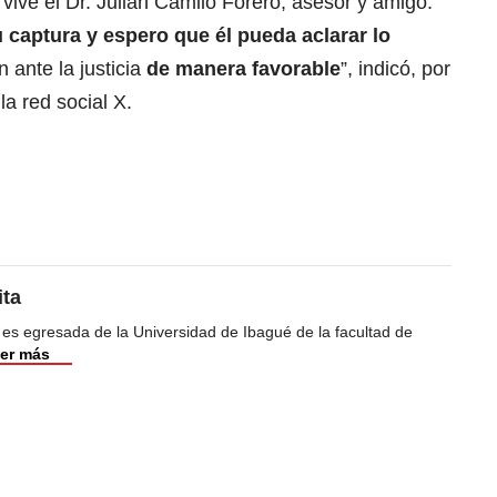
 vive el Dr. Julián Camilo Forero, asesor y amigo.
captura y espero que él pueda aclarar lo
n ante la justicia
de manera favorable
”, indicó, por
la red social X.
ita
 es egresada de la Universidad de Ibagué de la facultad de
er más