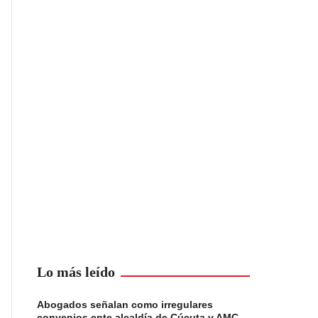
Lo más leído
Abogados señalan como irregulares
convenios ente alcaldía de Cúcuta y AMC