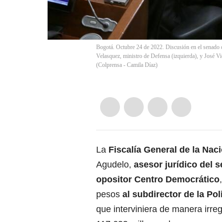
Bogotá. Octubre 24 de 2022. Discusión en el senado de 
Velasquez, ministro de Defensa (izquierda), y José V
(Colprensa - Camila Díaz)
La
Fiscalía General de la Nac
Agudelo,
asesor jurídico del 
opositor
Centro Democrático
pesos
al subdirector de la Pol
que interviniera de manera irre