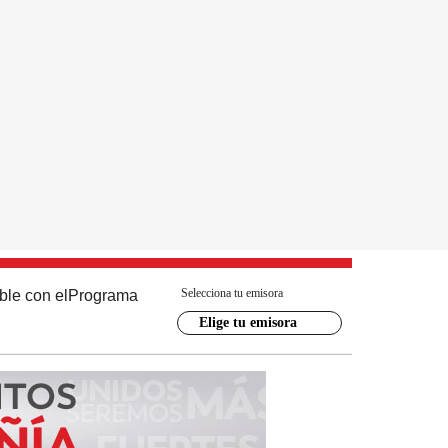
Selecciona tu emisora
ble con el
Programa
Elige tu emisora