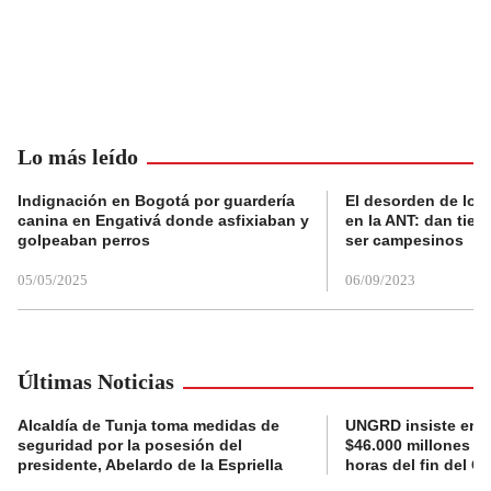
Lo más leído
Indignación en Bogotá por guardería
El desorden de los
canina en Engativá donde asfixiaban y
en la ANT: dan tier
golpeaban perros
ser campesinos
05/05/2025
06/09/2023
Últimas Noticias
Alcaldía de Tunja toma medidas de
UNGRD insiste en li
seguridad por la posesión del
$46.000 millones e
presidente, Abelardo de la Espriella
horas del fin del G