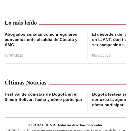
Lo más leído
Abogados señalan como irregulares
El desorden de los
convenios ente alcaldía de Cúcuta y
en la ANT: dan tier
AMC
ser campesinos
13/07/2023
06/09/2023
Últimas Noticias
Festival de cometas de Bogotá en el
Bogotá festeja su 
Simón Bolívar: fecha y cómo participar
conozca la agenda 
cómo participar
© CARACOL S.A. Todos los derechos reservados.
CARACOL S.A. realiza una reserva expresa de las reproducciones y usos de las obras