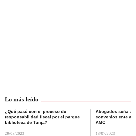
Lo más leído
¿Qué pasó con el proceso de
Abogados señalan 
responsabilidad fiscal por el parque
convenios ente alc
biblioteca de Tunja?
AMC
29/08/2023
13/07/2023