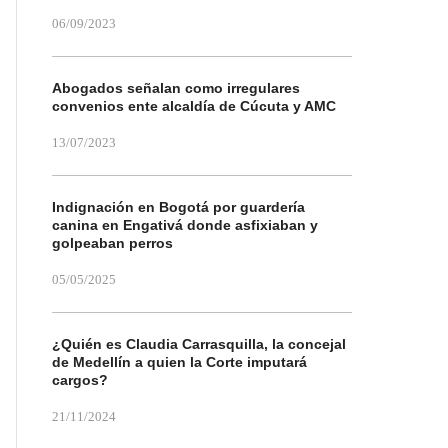
06/09/2023
Abogados señalan como irregulares
convenios ente alcaldía de Cúcuta y AMC
13/07/2023
Indignación en Bogotá por guardería
canina en Engativá donde asfixiaban y
golpeaban perros
05/05/2025
¿Quién es Claudia Carrasquilla, la concejal
de Medellín a quien la Corte imputará
cargos?
21/11/2024