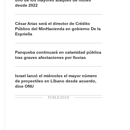
uno de los mayores ataques de hutíes
desde 2022
César Arias será el director de Crédito
Público del MinHacienda en gobierno De la
Espriella
Panqueba continuará en calamidad pública
tras graves afectaciones por lluvias
Israel lanzó el miércoles el mayor número
de proyectiles en Líbano desde acuerdo,
dice ONU