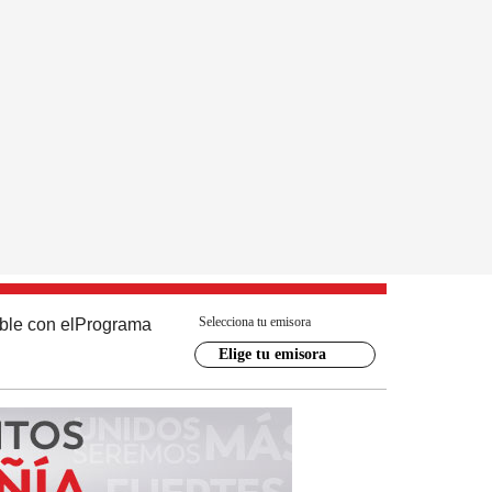
Selecciona tu emisora
ble con el
Programa
Elige tu emisora