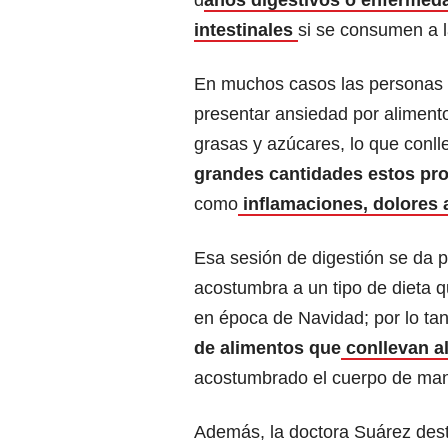
d
años digestivos o enfermed
intestinales
si se consumen a l
En muchos casos las personas 
presentar ansiedad por alimen
grasas y azúcares, lo que conll
grandes cantidades estos pr
como
inflamaciones, dolores 
Esa sesión de digestión se da p
acostumbra a un tipo de dieta 
en época de Navidad; por lo ta
de alimentos que
conllevan al
acostumbrado el cuerpo de mane
Además, la doctora Suárez dest