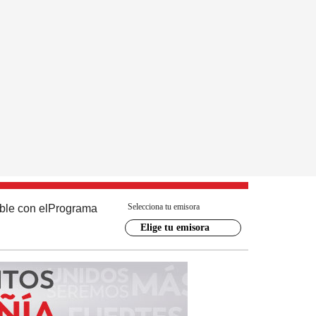
Selecciona tu emisora
ble con el
Programa
Elige tu emisora