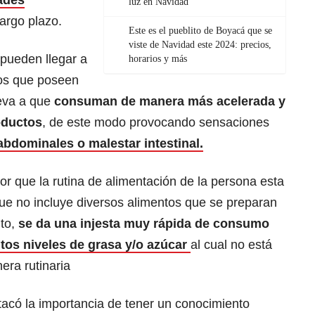
ades
luz en Navidad
argo plazo.
Este es el pueblito de Boyacá que se
viste de Navidad este 2024: precios,
pueden llegar a
horarios y más
tos que poseen
eva a que
consuman de manera más acelerada y
oductos
, de este modo provocando sensaciones
abdominales o malestar intestinal.
or que la rutina de alimentación de la persona esta
que no incluye diversos alimentos que se preparan
nto,
se da una injesta muy rápida de consumo
tos niveles de grasa y/o azúcar
al cual no está
ra rutinaria
acó la importancia de tener un conocimiento