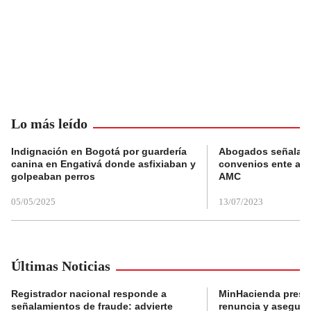
Lo más leído
Indignación en Bogotá por guardería
Abogados señalan 
canina en Engativá donde asfixiaban y
convenios ente alc
golpeaban perros
AMC
05/05/2025
13/07/2023
Últimas Noticias
Registrador nacional responde a
MinHacienda presen
señalamientos de fraude: advierte
renuncia y aseguró