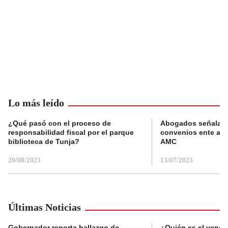
Lo más leído
¿Qué pasó con el proceso de
Abogados señalan 
responsabilidad fiscal por el parque
convenios ente alc
biblioteca de Tunja?
AMC
29/08/2023
13/07/2023
Últimas Noticias
Gobernador reporta hallazgo de
¿Quién es el vende