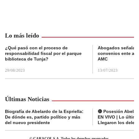
Lo más leído
¿Qué pasó con el proceso de
Abogados señalan 
responsabilidad fiscal por el parque
convenios ente alc
biblioteca de Tunja?
AMC
29/08/2023
13/07/2023
Últimas Noticias
Biografía de Abelardo de la Espriella:
🔴 Posesión Abelard
De dónde es, partido político y más
EN VIVO | Lo últim
del nuevo presidente
Llegaron los deleg
© CARACOL S.A. Todos los derechos reservados.