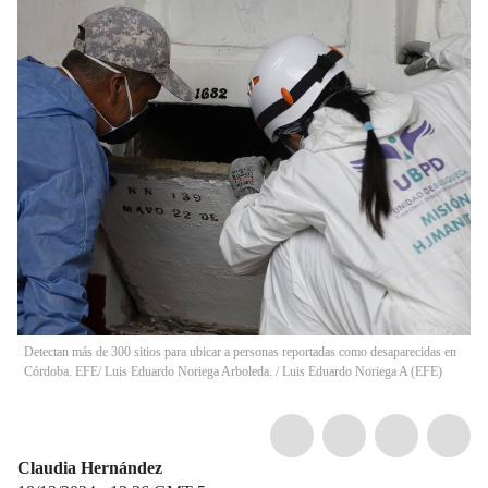
Detectan más de 300 sitios para ubicar a personas reportadas como desaparecidas en
Córdoba. EFE/ Luis Eduardo Noriega Arboleda.
/
Luis Eduardo Noriega A
(
EFE
)
Claudia Hernández